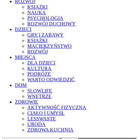
ROZWÓJ
KSIĄŻKI
NAUKA
PSYCHOLOGIA
ROZWÓJ DUCHOWY
DZIECI
GRY I ZABAWY
KSIĄŻKI
MACIERZYŃSTWO
ROZWÓJ
MIEJSCA
DLA DZIECI
KULTURA
PODRÓŻE
WARTO ODWIEDZIĆ
DOM
SLOWLIFE
WNĘTRZE
ZDROWIE
AKTYWNOŚĆ FIZYCZNA
CIAŁO I UMYSŁ
LESSWASTE
URODA
ZDROWA KUCHNIA