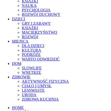
KSIĄŻKI
NAUKA
PSYCHOLOGIA
ROZWÓJ DUCHOWY
DZIECI
GRY I ZABAWY
KSIĄŻKI
MACIERZYŃSTWO
ROZWÓJ
MIEJSCA
DLA DZIECI
KULTURA
PODRÓŻE
WARTO ODWIEDZIĆ
DOM
SLOWLIFE
WNĘTRZE
ZDROWIE
AKTYWNOŚĆ FIZYCZNA
CIAŁO I UMYSŁ
LESSWASTE
URODA
ZDROWA KUCHNIA
HOME